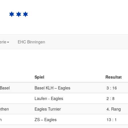
erie
EHC Binningen
Spiel
Resultat
Basel
Basel KLH – Eagles
3 : 16
n
Laufen - Eagles
2 : 8
ethen
Eagles Turnier
4. Rang
h
ZS – Eagles
13 : 1