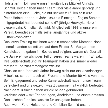
Hofstetter – Hofi, sowie unser langjähriges Mitglied Christian
Schmid. Beide haben unser Team über viele Jahre geprägt und
hinterlassen eine Lücke, die nur schwer zu füllen sein wird.
Peter Hofstetter der im Jahr 1980 die Binningen Eagles Senioren
mitgegründet hat, beendet seine 67-jährige Hockeykarriere in
diesem Jahr. Christian Schmid, Mitglied seit 1999 in unserem
Verein, beendet ebenfalls seine langjährige und aktive
Eishockeyspielzeit.
Das letzte Training mit ihnen war ein emotionaler Moment. Noch
einmal standen sie mit uns auf dem Eis der St. Margarethen
Kunsteisbahn, gaben ihr Bestes und zeigten, warum sie über all
die Jahre ein so wichtiger Teil unseres Teams waren. Ihr Einsatz,
ihre Leidenschaft und ihr Teamgeist haben uns immer wieder
motiviert und zusammengeschweisst.
Christian war über viele Jahre hinweg nicht nur ein zuverlässiger
Mitspieler, sondern auch ein Freund und Mentor für viele von uns.
Sein Engagement und seine Kameradschaft haben unser Team
bereichert und uns gezeigt, was Zusammenhalt wirklich bedeutet.
Nach dem Training haben wir die beiden gebührend
verabschiedet – mit Erinnerungen, Anekdoten und einem grossen
Dankeschön für alles, was sie für uns getan haben.
Auch wenn Peter Hofstetter und Christian Schmid uns nun